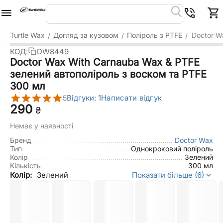
Turtle Wax
Догляд за кузовом
Поліроль з PTFE
Doctor W
/
/
/
КОД:
DW8449
Doctor Wax With Carnauba Wax & PTFE
зелений автополіроль з воском та PTFE
300 мл
Відгуки: 1
Написати відгук
5
‍290‍
₴
Немає у наявності
Бренд
Doctor Wax
Тип
Однокроковий поліроль
Колір
Зелений
Кількість
300 мл
Колір:
Зелений
Показати більше (6)