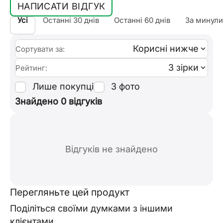
НАПИСАТИ ВІДГУК
Усі
Останні 30 днів
Останні 60 днів
За минули
Корисні нижче
Сортувати за:
3 зірки
Рейтинг:
Лише покупці
З фото
Знайдено 0 відгуків
Відгуків не знайдено
Перегляньте цей продукт
Поділіться своїми думками з іншими
клієнтами