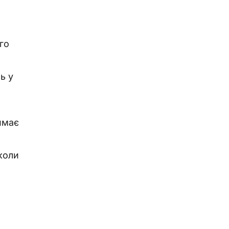
го
ь у
имає
коли