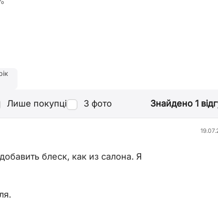
%
рік
Знайдено 1 відг
Лише покупці
З фото
19.07.
обавить блеск, как из салона. Я
ля.