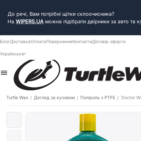
До речі, Вам потрібні щітки склоочисника?
На
WIPERS.UA
можна підібрати двірники за авто та к
Блог
Доставка
Оплата
Повернення
Контакти
Договір оферти
Українська
Turtle Wax
Догляд за кузовом
Поліроль з PTFE
Doctor W
/
/
/