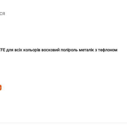
ся
PTFE для всіх кольорів восковий поліроль металік з тефлоном
₴