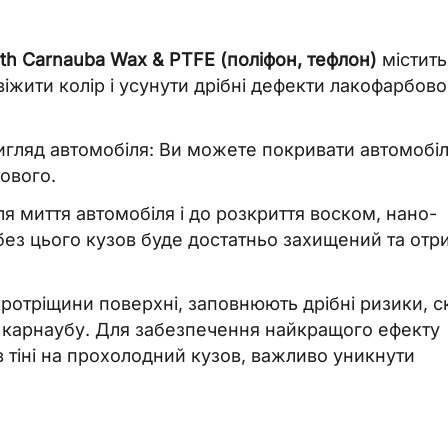
th Carnauba Wax & PTFE (поліфон, тефлон)
містить
іжити колір і усунути дрібні дефекти лакофарбово
вигляд автомобіля: Ви можете покривати автомобіл
тового.
я миття автомобіля і до розкриття воском, нано-
без цього кузов буде достатньо захищений та отр
ротріщини поверхні, заповнюють дрібні ризики, с
и карнаубу. Для забезпечення найкращого ефекту
в тіні на прохолодний кузов, важливо уникнути