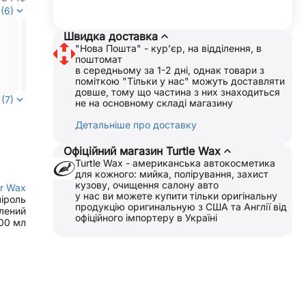
(6)
Швидка доставка
"Нова Пошта" - курʼєр, на відділення, в
поштомат
в середньому за 1-2 дні, однак товари з
поміткою "Тільки у нас" можуть доставляти
довше, тому що частина з них знаходиться
(7)
не на основному складі магазину
Детальніше про доставку
Офіційний магазин Turtle Wax
Turtle Wax - американська автокосметика
для кожного: мийка, полірування, захист
кузову, очищення салону авто
r Wax
у нас ви можете купити тільки оригінальну
іроль
продукцію оригинальную з США та Англії від
лений
офіційного імпортеру в Україні
00 мл