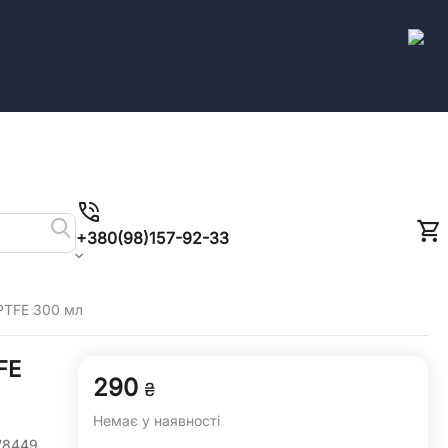
+380(98)157-92-33
 PTFE 300 мл
FE
‍290‍
₴
Немає у наявності
8449