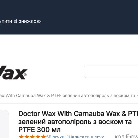
упити зі знижкою
ax With Carnauba Wax & PTFE зелений автополіроль з воском та
Doctor Wax With Carnauba Wax & PT
зелений автополіроль з воском та
PTFE 300 мл
5
Відгуки: 1
Написати відгук
КОД:
DW