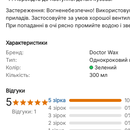
Застереження: Вогненебезпечно! Використовуй
приладів. Застосовуйте за умов хорошої вентил
При попаданні в очі рясно промийте водою і звер
Характеристики
Бренд:
Doctor Wax
Тип:
Однокроковий 
Колір:
Зелений
Кількість:
300 мл
Відгуки
5
5 зірка
1
4 зірок
0
Відгуки: 1
3 зірок
0
2 зірок
0