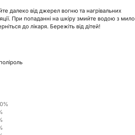
те далеко від джерел вогню та нагрівальних
яції. При попаданні на шкіру змийте водою з мило
ніться до лікаря. Бережіть від дітей!
поліроль
00%
%
%
%