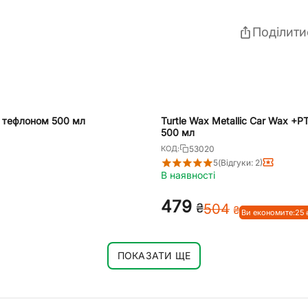
Поділити
FE тефлоном 500 мл
Turtle Wax Metallic Car Wax +
500 мл
53020
КОД:
5
(Відгуки: 2)
В наявності
‍479‍
₴
‍504‍
₴
Ви економите:
‍25‍
ПОКАЗАТИ ЩЕ