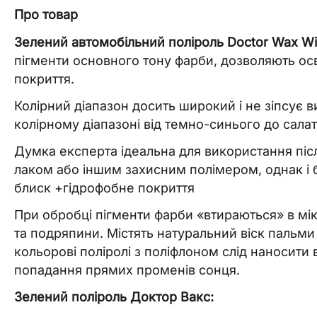
Про товар
Зелений автомобільний поліроль Doctor Wax Wi
пігменти основного тону фарби, дозволяють осв
покриття.
Колірний діапазон досить широкий і не зіпсує 
колірному діапазоні від темно-синього до сала
Думка експерта ідеальна для використання післ
лаком або іншим захисним полімером, однак і 
блиск +гідрофобне покриття
При обробці пігменти фарби «втираються» в мік
та подряпини. Містять натуральний віск пальм
кольорові поліролі з поліфлоном слід наносити 
попадання прямих променів сонця.
Зелений поліроль Доктор Вакс: