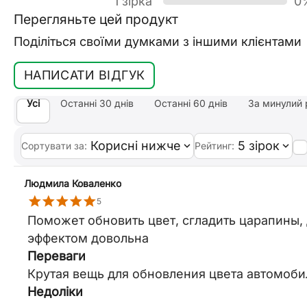
1 зірка
0
Перегляньте цей продукт
Поділіться своїми думками з іншими клієнтами
НАПИСАТИ ВІДГУК
Усі
Останні 30 днів
Останні 60 днів
За минулий 
Корисні нижче
5 зірок
Сортувати за:
Рейтинг:
Людмила Коваленко
5
Поможет обновить цвет, сгладить царапины, д
эффектом довольна
Переваги
Крутая вещь для обновления цвета автомоби
Недоліки