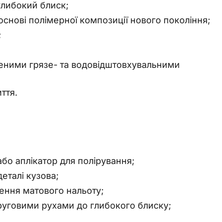
глибокий блиск;
снові полімерної композиції нового покоління;
;
еними грязе- та водовідштовхувальними
ття.
або аплікатор для полірування;
еталі кузова;
ення матового нальоту;
уговими рухами до глибокого блиску;