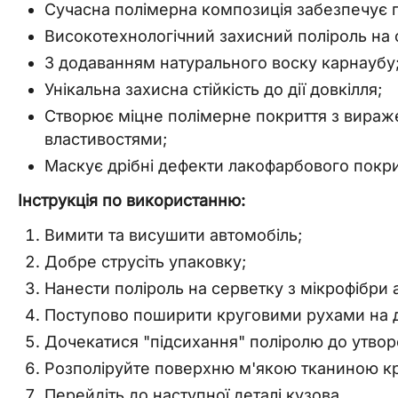
Сучасна полімерна композиція забезпечує 
Високотехнологічний захисний поліроль на о
З додаванням натурального воску карнаубу
Унікальна захисна стійкість до дії довкілля;
Створює міцне полімерне покриття з вираж
властивостями;
Маскує дрібні дефекти лакофарбового покри
Інструкція по використанню:
Вимити та висушити автомобіль;
Добре струсіть упаковку;
Нанести поліроль на серветку з мікрофібри 
Поступово поширити круговими рухами на д
Дочекатися "підсихання" поліролю до утвор
Розполіруйте поверхню м'якою тканиною кр
Перейдіть до наступної деталі кузова.