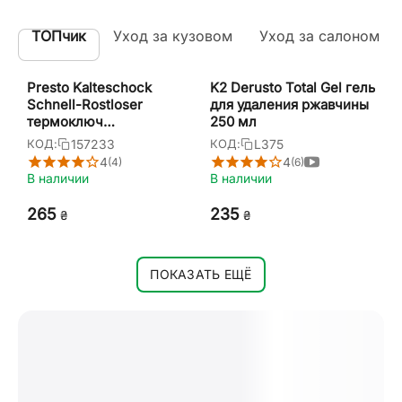
ТОПчик
Уход за кузовом
Уход за салоном
Presto Kalteschock
K2 Derusto Total Gel гель
Schnell-Rostloser
для удаления ржавчины
термоключ
250 мл
антикоррозийная смазка
157233
L375
КОД:
КОД:
для отвинчивания
4
4
(4)
(6)
резьбовых соединений
В наличии
В наличии
400 мл
‍265‍
‍235‍
₴
₴
ПОКАЗАТЬ ЕЩЁ