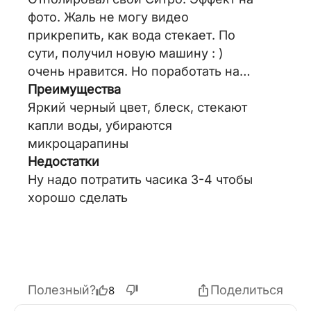
фото. Жаль не могу видео
прикрепить, как вода стекает. По
сути, получил новую машину : )
очень нравится. Но поработать надо
знатно конечно. Буду делать такое
Преимущества
раз в 3-4 месяца. И особенно перед
Яркий черный цвет, блеск, стекают
зимой.
капли воды, убираются
микроцарапины
Недостатки
Ну надо потратить часика 3-4 чтобы
хорошо сделать
Полезный?
Поделиться
8