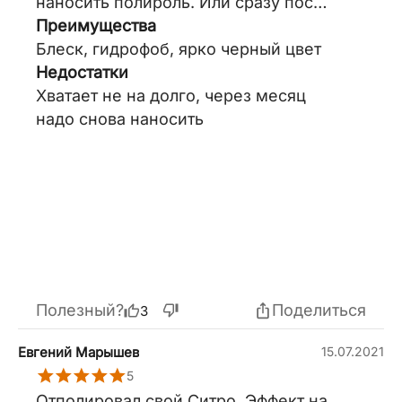
наносить полироль. Или сразу после
полировки закрывать воском
Преимущества
дополнительно, чтобы эффект был
Блеск, гидрофоб, ярко черный цвет
дольше.
Недостатки
Хватает не на долго, через месяц
надо снова наносить
Полезный?
Поделиться
3
Евгений Марышев
15.07.2021
5
Отполировал свой Ситро. Эффект на