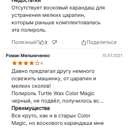
Недостатки
Отсутствует восковый карандаш для
устранения мелких царапин,
которым раньше комплектовалась
эта полироль.
Полезный?
Поделиться
3
Роман Мельниченко
15.07.2021
4
Давно предлагал другу немного
освежить машинку, от царапин и
мелких сколов!
Полироль Turtle Wax Color Magic
черный, не подвёл, получилось всё
очень достойно! машинка Mitsubishi
Преимущества
Outlander XL. друг был в восторге,
Все круто, как и в старых Color
как машинка стала сиять ))))
Magic, но воскового карандаша мне