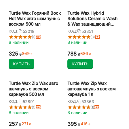
Turtle Wax Горячий Воск
Turtle Wax Hybrid
Hot Wax авто шампунь с
Solutions Ceramic Wash
воском 500 мл
& Wax защищающий
керамический восковый
53018
53351
КОД:
КОД:
авто шампунь 1,42 л
(1)
(3)
В наличии
В наличии
‍325‍
‍788‍
‍342‍
‍830‍
₴
₴
₴
₴
КУПИТЬ
КУПИТЬ
Turtle Wax Zip Wax авто
Turtle Wax Zip Wax
шампунь с воском
автошампунь з воском
карнауба 500 мл
карнауба 1 л
52891
53363
КОД:
КОД:
(1)
(1)
В наличии
В наличии
‍257‍
‍395‍
‍271‍
‍416‍
₴
₴
₴
₴