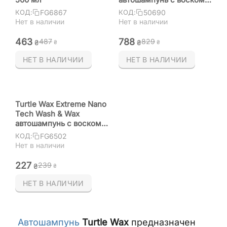
карнаубы 1,89 л
FG6867
50690
КОД:
КОД:
Нет в наличии
Нет в наличии
‍463‍
‍788‍
‍487‍
‍829‍
₴
₴
₴
₴
НЕТ В НАЛИЧИИ
НЕТ В НАЛИЧИИ
Turtle Wax Extreme Nano
Tech Wash & Wax
автошампунь с воском 1
л
FG6502
КОД:
Нет в наличии
‍227‍
‍239‍
₴
₴
НЕТ В НАЛИЧИИ
Автошампунь
Turtle Wax
предназначен