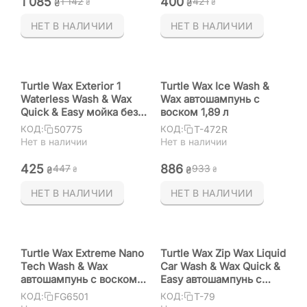
1 085
‍400‍
1 142
‍421‍
₴
₴
₴
₴
НЕТ В НАЛИЧИИ
НЕТ В НАЛИЧИИ
Turtle Wax Exterior 1
Turtle Wax Ice Wash &
Waterless Wash & Wax
Wax автошампунь с
Quick & Easy мойка без
воском 1,89 л
воды 473 мл
50775
T-472R
КОД:
КОД:
Нет в наличии
Нет в наличии
‍425‍
‍886‍
‍447‍
‍933‍
₴
₴
₴
₴
НЕТ В НАЛИЧИИ
НЕТ В НАЛИЧИИ
Turtle Wax Extreme Nano
Turtle Wax Zip Wax Liquid
Tech Wash & Wax
Car Wash & Wax Quick &
автошампунь с воском
Easy автошампунь с
500 мл
воском 1,89 мл
FG6501
T-79
КОД:
КОД: