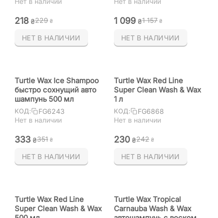
Нет в наличии
Нет в наличии
‍218‍
1 099
‍229‍
1 157
₴
₴
₴
₴
НЕТ В НАЛИЧИИ
НЕТ В НАЛИЧИИ
Turtle Wax Ice Shampoo
Turtle Wax Red Line
быстро сохнущий авто
Super Clean Wash & Wax
шампунь 500 мл
1 л
FG6243
FG6868
КОД:
КОД:
Нет в наличии
Нет в наличии
‍333‍
‍230‍
‍351‍
‍242‍
₴
₴
₴
₴
НЕТ В НАЛИЧИИ
НЕТ В НАЛИЧИИ
Turtle Wax Red Line
Turtle Wax Tropical
Super Clean Wash & Wax
Carnauba Wash & Wax
500 мл
автошампунь с воском