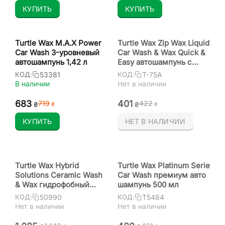
КУПИТЬ
КУПИТЬ
Turtle Wax M.A.X Power
Turtle Wax Zip Wax Liquid
Car Wash 3-уровневый
Car Wash & Wax Quick &
автошампунь 1,42 л
Easy автошампунь с
воском 473 мл
53381
T-75A
КОД:
КОД:
В наличии
Нет в наличии
‍683‍
‍401‍
‍719‍
‍422‍
₴
₴
₴
₴
КУПИТЬ
НЕТ В НАЛИЧИИ
Turtle Wax Hybrid
Turtle Wax Platinum Serie
Solutions Ceramic Wash
Car Wash премиум авто
& Wax гидрофобный
шампунь 500 мл
шампунь с силантом
50990
T5484
КОД:
КОД:
для блеска 1,89 л
Нет в наличии
Нет в наличии