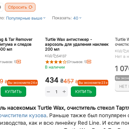
Сбросить
по:
Показать:
Популярные выше
40
ug & Tar Remover
Turtle Wax антистикер -
Turtle 
битума и следов
аэрозоль для удаления наклеек
очистк
500 мл
200 мл
X
КОД:
54137
КОД:
Нет в 
тзывов: 1)
(Отзывов: 1)
В наличии
1 07
‍434‍
Вы экон
₴
9‍
‍457‍
₴
₴
Вы экономите:
‍24‍
Вы экономите:
‍23‍
₴
₴
НЕТ
+
−
КУПИТЬ
КУПИТЬ
ль насекомых Turtle Wax, очиститель стекол Тарт
очистители кузова
. Раньше также был популярен 
оизводства, как и всю линейку Red Line. И если по