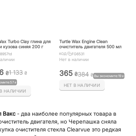
Wax Turbo Clay глина для
Turtle Wax Engine Clean
и кузова синяя 200 г
очиститель двигателя 500 мл
8957td
FG6531
КОД:
наличии
Нет в наличии
6
‍365‍
1 133
₴
₴
₴
‍384‍
₴
Вы экономите:
‍19‍
₴
омите:
‍57‍
₴
НЕТ В НАЛИЧИИ
 В НАЛИЧИИ
л Вакс
- два наиболее популярных товара в
очиститель двигателя, но Черепашка сняла
купка очистителя стекла Clearvue это редкая