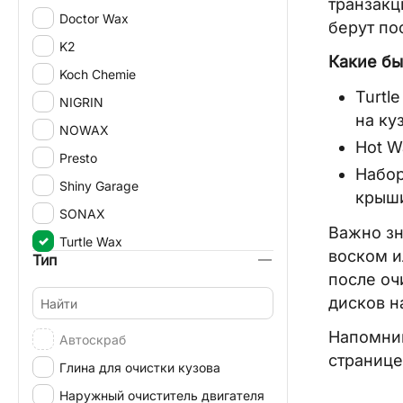
транзакц
Doctor Wax
берут по
K2
Какие бы
Koch Chemie
Turtl
NIGRIN
на ку
NOWAX
Hot W
Presto
Набор
Shiny Garage
крыши
SONAX
Важно зн
Turtle Wax
воском и
Тип
после оч
дисков н
Напомним
Автоскраб
странице
Глина для очистки кузова
Наружный очиститель двигателя