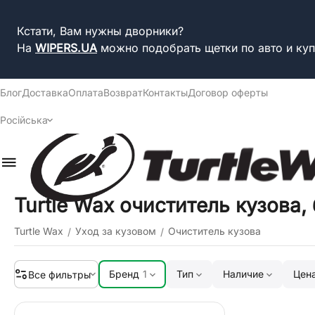
Кстати, Вам нужны дворники?
На
WIPERS.UA
можно подобрать щетки по авто и куп
Блог
Доставка
Оплата
Возврат
Контакты
Договор оферты
Російська
Turtle Wax очиститель кузова
Turtle Wax
Уход за кузовом
Очиститель кузова
/
/
Бренд
1
Тип
Наличие
Цен
Все фильтры