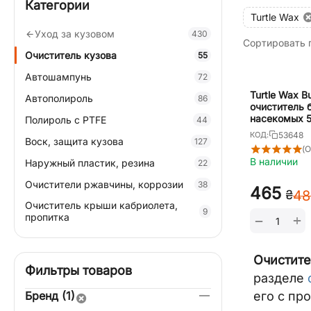
Категории
Turtle Wax
Уход за кузовом
430
Сортировать 
Очиститель кузова
55
Автошампунь
72
Turtle Wax B
Автополироль
86
очиститель 
насекомых 
Полироль с PTFE
44
53648
КОД:
Воск, защита кузова
127
(О
В наличии
Наружный пластик, резина
22
Очистители ржавчины, коррозии
38
‍465‍
₴
‍48
Очиститель крыши кабриолета,
9
пропитка
+
−
Очистите
Фильтры товаров
разделе
Бренд (1)
его с пр