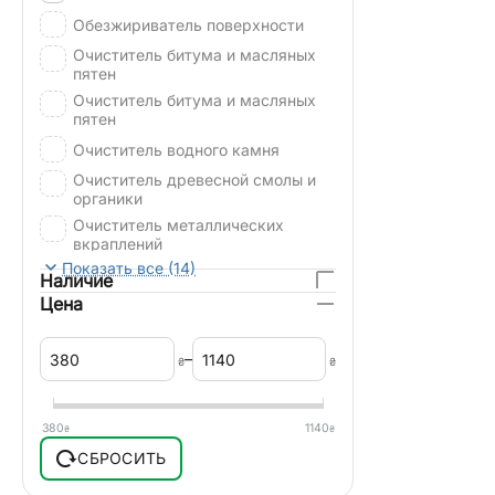
Обезжириватель поверхности
Очиститель битума и масляных
пятен
Очиститель битума и масляных
пятен
Очиститель водного камня
Очиститель древесной смолы и
органики
Очиститель металлических
вкраплений
Показать все (14)
Очиститель следов насекомых
Наличие
Цена
Преобразователь ржавчины
Размораживатель
–
₴
₴
Удалитель наклеек
Универсальный очиститель
380
1140
₴
₴
СБРОСИТЬ