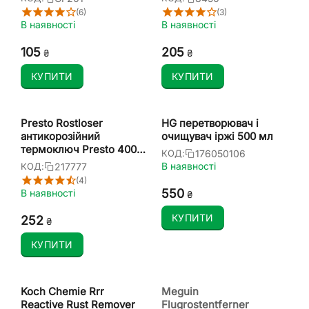
(6)
(3)
В наявності
В наявності
‍105‍
‍205‍
₴
₴
КУПИТИ
КУПИТИ
Presto Rostloser
HG перетворювач і
антикорозійний
очищувач іржі 500 мл
термоключ Presto 400
176050106
КОД:
мл
В наявності
217777
КОД:
(4)
‍550‍
В наявності
₴
КУПИТИ
‍252‍
₴
КУПИТИ
Koch Chemie Rrr
Meguin
Reactive Rust Remover
Flugrostentferner