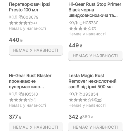
Перетворювач іржі
Hi-Gear Rust Stop Primer
Рresto 100 мл
Black чорна
швидковисихаюча та
603079
КОД:
шліфована антикор-
HG5730
КОД:
(4)
грунтовка 311 г
Немає у наявності
(7)
Немає у наявності
‍440‍
₴
‍449‍
₴
НЕМАЄ У НАЯВНОСТІ
НЕМАЄ У НАЯВНОСТІ
Hi-Gear Rust Blaster
Lesta Magic Rust
проникаюче
Remover некислотний
супермастило
засіб від іржі 500 мл
"Мехагник" аерозоль з
HG5510
393854
КОД:
КОД:
перетворювачем іржі
(3)
(3)
312 г
Немає у наявності
Немає у наявності
‍377‍
‍342‍
‍360‍
₴
₴
₴
НЕМАЄ У НАЯВНОСТІ
НЕМАЄ У НАЯВНОСТІ