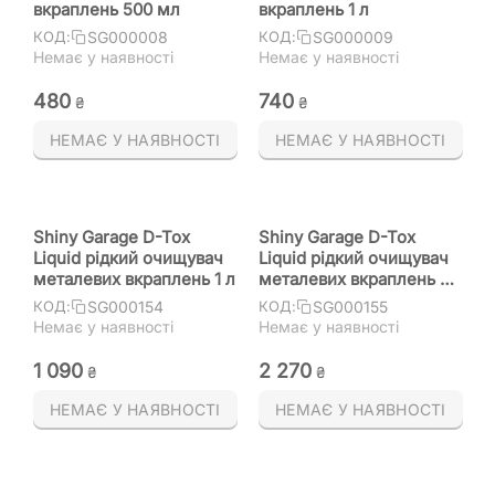
вкраплень 500 мл
вкраплень 1 л
SG000008
SG000009
КОД:
КОД:
Немає у наявності
Немає у наявності
‍480‍
‍740‍
₴
₴
НЕМАЄ У НАЯВНОСТІ
НЕМАЄ У НАЯВНОСТІ
Shiny Garage D-Tox
Shiny Garage D-Tox
Liquid рідкий очищувач
Liquid рідкий очищувач
металевих вкраплень 1 л
металевих вкраплень 5
л
SG000154
SG000155
КОД:
КОД:
Немає у наявності
Немає у наявності
1 090
2 270
₴
₴
НЕМАЄ У НАЯВНОСТІ
НЕМАЄ У НАЯВНОСТІ