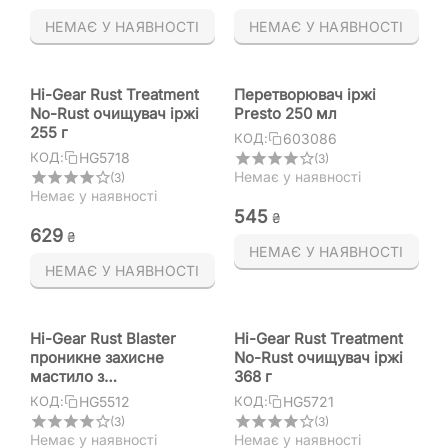
НЕМАЄ У НАЯВНОСТІ
НЕМАЄ У НАЯВНОСТІ
Hi-Gear Rust Treatment
Перетворювач іржі
No-Rust очищувач іржі
Рresto 250 мл
255 г
603086
КОД:
HG5718
КОД:
(3)
Немає у наявності
(3)
Немає у наявності
‍545‍
₴
‍629‍
₴
НЕМАЄ У НАЯВНОСТІ
НЕМАЄ У НАЯВНОСТІ
Hi-Gear Rust Blaster
Hi-Gear Rust Treatment
проникне захисне
No-Rust очищувач іржі
мастило з
368 г
перетворювачем іржі
HG5512
HG5721
КОД:
КОД:
312 г
(3)
(3)
Немає у наявності
Немає у наявності