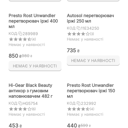
Presto Rost Unwandler
Autosol перетворювач
перетворювач іржі 400
іржі 250 мл
мл
11E34250
КОД:
289989
КОД:
(3)
Немає у наявності
(4)
Немає у наявності
‍735‍
₴
‍850‍
‍980‍
₴
₴
НЕМАЄ У НАЯВНОСТІ
НЕМАЄ У НАЯВНОСТІ
Hi-Gear Black Beauty
Presto Rost Unwandler
антикор з гумовим
перетворювач іржі 150
наповнювачем 482 г
мл
HG5754
232992
КОД:
КОД:
(6)
(4)
Немає у наявності
Немає у наявності
‍453‍
‍440‍
‍599‍
₴
₴
₴