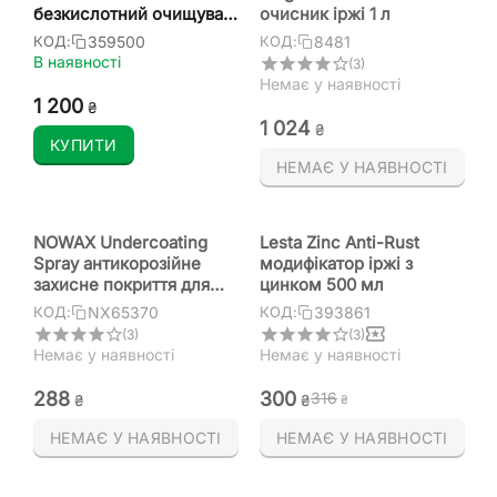
безкислотний очищувач
очисник іржі 1 л
іржі 500 мл
359500
8481
КОД:
КОД:
В наявності
(3)
Немає у наявності
1 200
₴
1 024
₴
КУПИТИ
НЕМАЄ У НАЯВНОСТІ
NOWAX Undercoating
Lesta Zinc Anti-Rust
Spray антикорозійне
модифікатор іржі з
захисне покриття для
цинком 500 мл
днища 650 мл
NX65370
393861
КОД:
КОД:
(3)
(3)
Немає у наявності
Немає у наявності
‍288‍
‍300‍
‍316‍
₴
₴
₴
НЕМАЄ У НАЯВНОСТІ
НЕМАЄ У НАЯВНОСТІ