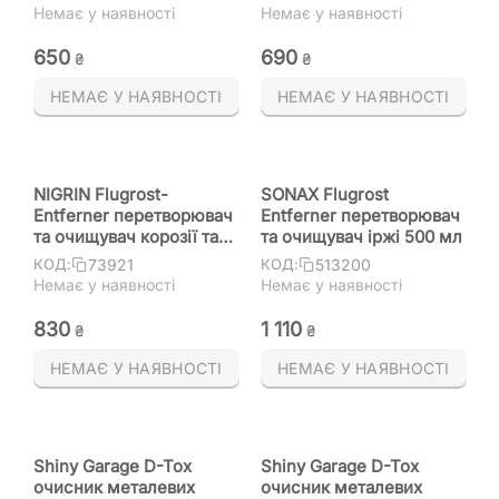
видальник іржі з
видальник іржі
Немає у наявності
Немає у наявності
індикатором
(Німеччина) 100 мл
(Німеччина) 200 мл з
‍650‍
‍690‍
₴
₴
пензлем у комплекті
НЕМАЄ У НАЯВНОСТІ
НЕМАЄ У НАЯВНОСТІ
NIGRIN Flugrost-
SONAX Flugrost
Entferner перетворювач
Entferner перетворювач
та очищувач корозії та
та очищувач іржі 500 мл
плівки іржі 500 мл
73921
513200
КОД:
КОД:
Немає у наявності
Немає у наявності
‍830‍
1 110
₴
₴
НЕМАЄ У НАЯВНОСТІ
НЕМАЄ У НАЯВНОСТІ
Shiny Garage D-Tox
Shiny Garage D-Tox
очисник металевих
очисник металевих