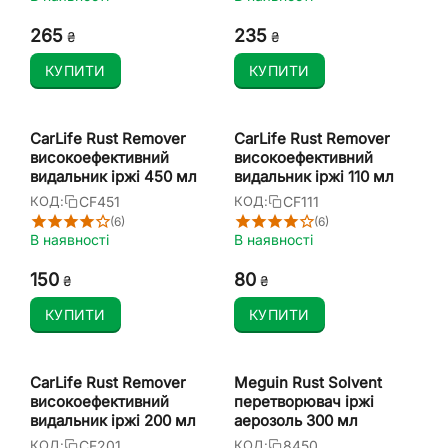
мл
‍265‍
‍235‍
₴
₴
КУПИТИ
КУПИТИ
CarLife Rust Remover
CarLife Rust Remover
високоефективний
високоефективний
видальник іржі 450 мл
видальник іржі 110 мл
CF451
CF111
КОД:
КОД:
(6)
(6)
В наявності
В наявності
‍150‍
‍80‍
₴
₴
КУПИТИ
КУПИТИ
CarLife Rust Remover
Meguin Rust Solvent
високоефективний
перетворювач іржі
видальник іржі 200 мл
аерозоль 300 мл
CF201
8450
КОД:
КОД: