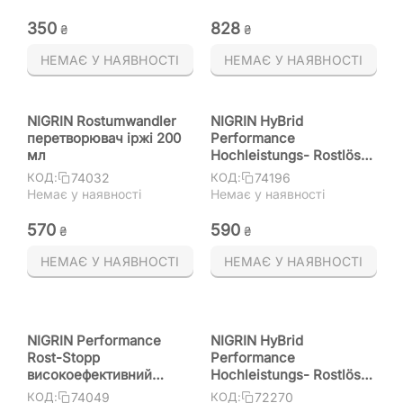
‍350‍
‍828‍
₴
₴
НЕМАЄ У НАЯВНОСТІ
НЕМАЄ У НАЯВНОСТІ
NIGRIN Rostumwandler
NIGRIN HyBrid
перетворювач іржі 200
Performance
мл
Hochleistungs- Rostlöser
високоефективний
74032
74196
КОД:
КОД:
видальник іржі
Немає у наявності
Немає у наявності
(Німеччина) 250 мл
‍570‍
‍590‍
₴
₴
НЕМАЄ У НАЯВНОСТІ
НЕМАЄ У НАЯВНОСТІ
NIGRIN Performance
NIGRIN HyBrid
Rost-Stopp
Performance
високоефективний
Hochleistungs- Rostlöser
економний 3-годинний
високоефективний
74049
72270
КОД:
КОД: