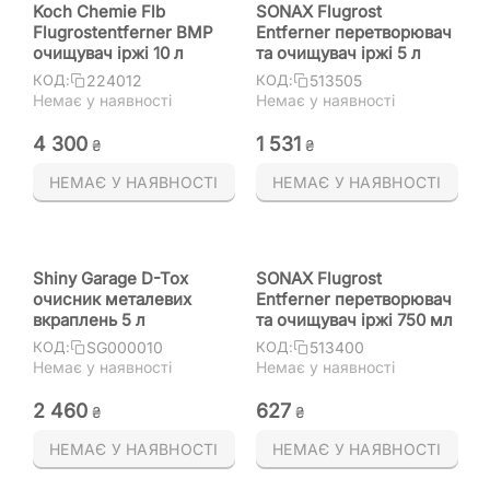
Koch Chemie Flb
SONAX Flugrost
Flugrostentferner BMP
Entferner перетворювач
очищувач іржі 10 л
та очищувач іржі 5 л
224012
513505
КОД:
КОД:
Немає у наявності
Немає у наявності
4 300
1 531
₴
₴
НЕМАЄ У НАЯВНОСТІ
НЕМАЄ У НАЯВНОСТІ
Shiny Garage D-Tox
SONAX Flugrost
очисник металевих
Entferner перетворювач
вкраплень 5 л
та очищувач іржі 750 мл
SG000010
513400
КОД:
КОД:
Немає у наявності
Немає у наявності
2 460
‍627‍
₴
₴
НЕМАЄ У НАЯВНОСТІ
НЕМАЄ У НАЯВНОСТІ