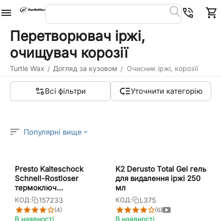
Перетворювач іржі,
очищувач корозії
Turtle Wax
Догляд за кузовом
Очисник іржі, корозії
/
/
Всі фільтри
Уточнити категорію
Популярні вище
Presto Kalteschock
K2 Derusto Total Gel гель
Schnell-Rostloser
для видалення іржі 250
термоключ
мл
антикорозійне мастило
157233
L375
КОД:
КОД:
для відгвинчування
(4)
(6)
різьбових з'єднань 400
В наявності
В наявності