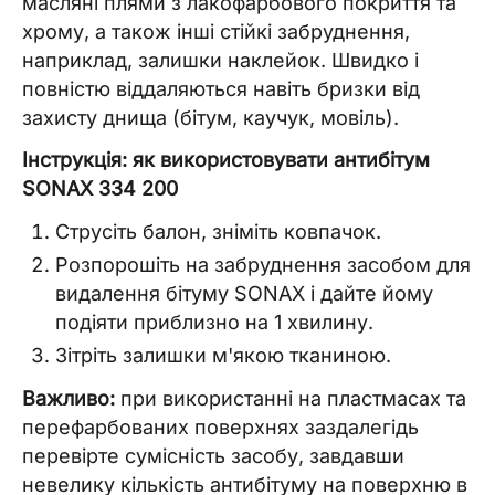
масляні плями з лакофарбового покриття та
хрому, а також інші стійкі забруднення,
наприклад, залишки наклейок. Швидко і
повністю віддаляються навіть бризки від
захисту днища (бітум, каучук, мовіль).
Інструкція: як використовувати антибітум
SONAX 334 200
Струсіть балон, зніміть ковпачок.
Розпорошіть на забруднення засобом для
видалення бітуму SONAX і дайте йому
подіяти приблизно на 1 хвилину.
Зітріть залишки м'якою тканиною.
Важливо:
при використанні на пластмасах та
перефарбованих поверхнях заздалегідь
перевірте сумісність засобу, завдавши
невелику кількість антибітуму на поверхню в