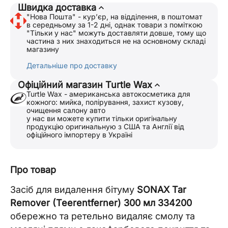
Швидка доставка
"Нова Пошта" - курʼєр, на відділення, в поштомат
в середньому за 1-2 дні, однак товари з поміткою
"Тільки у нас" можуть доставляти довше, тому що
частина з них знаходиться не на основному складі
магазину
Детальніше про доставку
Офіційний магазин Turtle Wax
Turtle Wax - американська автокосметика для
кожного: мийка, полірування, захист кузову,
очищення салону авто
у нас ви можете купити тільки оригінальну
продукцію оригинальную з США та Англії від
офіційного імпортеру в Україні
Про товар
Засіб для видалення бітуму
SONAX Tar
Remover (Teerentferner) 300 мл 334200
обережно та ретельно видаляє смолу та