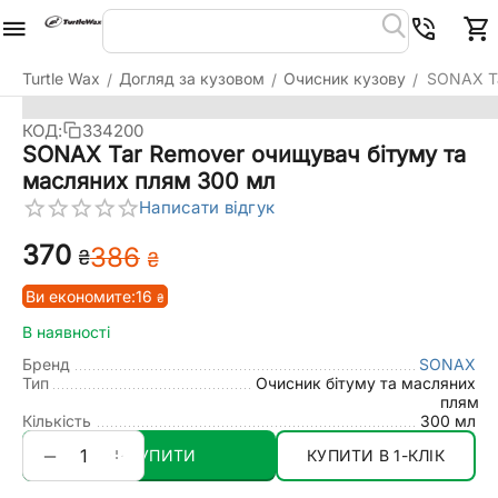
Turtle Wax
Догляд за кузовом
Очисник кузову
SONAX Ta
/
/
/
КОД:
334200
SONAX Tar Remover очищувач бітуму та
масляних плям 300 мл
Написати відгук
‍370‍
‍386‍
₴
₴
Ви економите:
16
₴
В наявності
Бренд
SONAX
Тип
Очисник бітуму та масляних
плям
Кількість
300 мл
+
−
КУПИТИ
КУПИТИ В 1-КЛІК