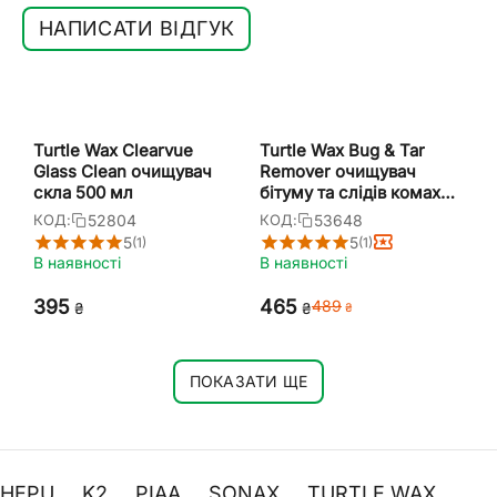
НАПИСАТИ ВІДГУК
Turtle Wax Clearvue
Turtle Wax Bug & Tar
Glass Clean очищувач
Remover очищувач
скла 500 мл
бітуму та слідів комах
500 мл
52804
53648
КОД:
КОД:
5
5
(1)
(1)
В наявності
В наявності
‍395‍
‍465‍
‍489‍
₴
₴
₴
ПОКАЗАТИ ЩЕ
HEPU
K2
PIAA
SONAX
TURTLE WAX