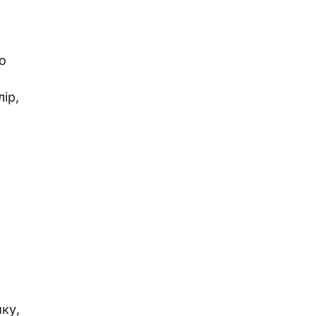
о
ір,
ку,