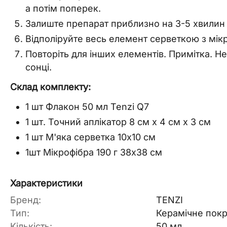
а потім поперек.
Залиште препарат приблизно на 3-5 хвилин 
Відполіруйте весь елемент серветкою з мікр
Повторіть для інших елементів. Примітка. Н
сонці.
Склад комплекту:
1 шт Флакон 50 мл Tenzi Q7
1 шт. Точний аплікатор 8 см х 4 см х 3 см
1 шт М'яка серветка 10х10 см
1шт Мікрофібра 190 г 38х38 см
Характеристики
Бренд:
TENZI
Тип:
Керамічне покр
Кількість:
50 мл