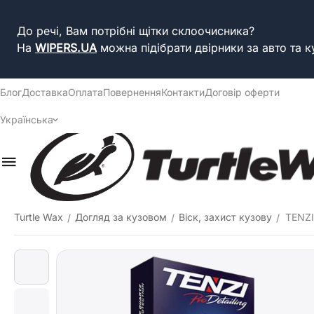
До речі, Вам потрібні щітки склоочисника?
На
WIPERS.UA
можна підібрати двірники за авто та к
Блог
Доставка
Оплата
Повернення
Контакти
Договір оферти
Українська
Turtle Wax
Догляд за кузовом
Віск, захист кузову
TENZI
/
/
/