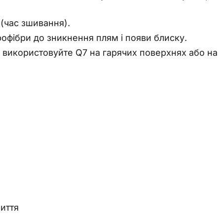
(час зшивання).
офібри до зникнення плям і появи блиску.
е використовуйте Q7 на гарячих поверхнях або на
иття