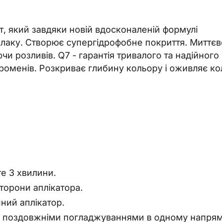
, який завдяки новій вдосконаленій формулі
т лаку. Створює супергідрофобне покриття. Миттєв
чи розливів. Q7 - гарантія тривалого та надійного
променів. Розкриває глибину кольору і оживляє кол
те 3 хвилини.
торони аплікатора.
нний аплікатор.
іла поздовжніми погладжуваннями в одному напрям