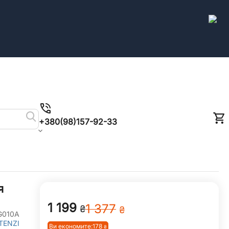
+380(98)157-92-33
я
1 199
1 377
₴
₴
G010A
TENZI
Ви економите:
178
₴