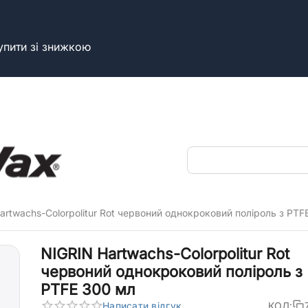
упити зі знижкою
artwachs-Colorpolitur Rot червоний однокроковий поліроль з PTF
NIGRIN Hartwachs-Colorpolitur Rot
червоний однокроковий поліроль з
PTFE 300 мл
Написати відгук
КОД: