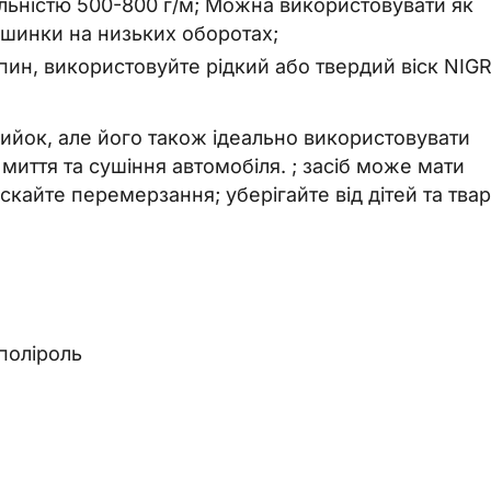
льністю 500-800 г/м; Можна використовувати як
ашинки на низьких оборотах;
пин, використовуйте рідкий або твердий віск NIGR
омийок, але його також ідеально використовувати
миття та сушіння автомобіля. ; засіб може мати
кайте перемерзання; уберігайте від дітей та твар
поліроль