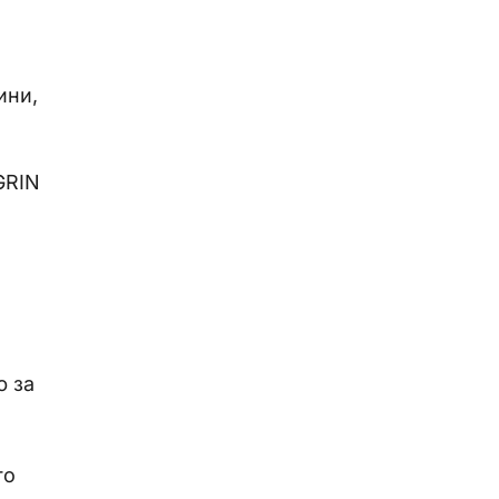
ини,
GRIN
ю за
го