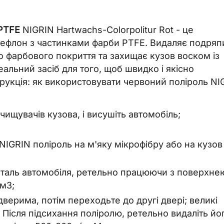
 PTFE
NIGRIN Hartwachs-Colorpolitur Rot - це
тефлон з частинками фарби PTFE. Видаляє подряп
ко фарбового покриття та захищає кузов воском із
льний засіб для того, щоб швидко і якісно
трукція: як використовувати червоний поліроль NI
ищувачів кузова, і висушіть автомобіль;
IGRIN поліроль на м'яку мікрофібру або на кузов
еталь автомобіля, ретельно працюючи з поверхне
м3;
верима, потім переходьте до другі двері; великі
ів; Після підсихання поліролю, ретельно видаліть йо