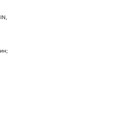
IN,
ин;