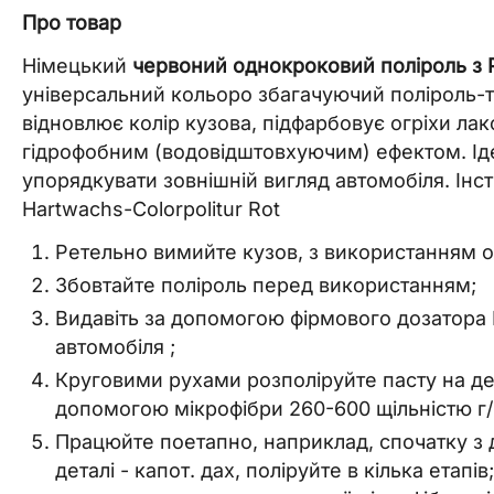
Про товар
Німецький
червоний однокроковий поліроль з
універсальний кольоро збагачуючий поліроль-
відновлює колір кузова, підфарбовує огріхи ла
гідрофобним (водовідштовхуючим) ефектом. Ідеа
упорядкувати зовнішній вигляд автомобіля. Інс
Hartwachs-Colorpolitur Rot
Ретельно вимийте кузов, з використанням оч
Збовтайте поліроль перед використанням;
Видавіть за допомогою фірмового дозатора N
автомобіля ;
Круговими рухами розполіруйте пасту на д
допомогою мікрофібри 260-600 щільністю г/
Працюйте поетапно, наприклад, спочатку з д
деталі - капот. дах, поліруйте в кілька етап