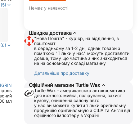
(5)
Немає у наявності
Швидка доставка
"Нова Пошта" - курʼєр, на відділення, в
поштомат
(6)
в середньому за 1-2 дні, однак товари з
поміткою "Тільки у нас" можуть доставляти
довше, тому що частина з них знаходиться
не на основному складі магазину
Детальніше про доставку
Офіційний магазин Turtle Wax
IGRIN
Turtle Wax - американська автокосметика
іроль
для кожного: мийка, полірування, захист
воний
кузову, очищення салону авто
00 мл
у нас ви можете купити тільки оригінальну
продукцію оригинальную з США та Англії від
офіційного імпортеру в Україні