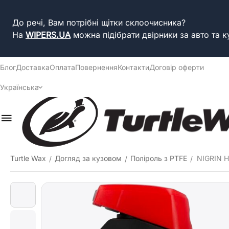
До речі, Вам потрібні щітки склоочисника?
На
WIPERS.UA
можна підібрати двірники за авто та к
Блог
Доставка
Оплата
Повернення
Контакти
Договір оферти
Українська
Turtle Wax
Догляд за кузовом
Поліроль з PTFE
NIGRIN H
/
/
/