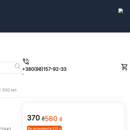
+380(98)157-92-33
E 300 мл
‍370‍
‍580‍
₴
₴
Ви економите:
210
72945
₴