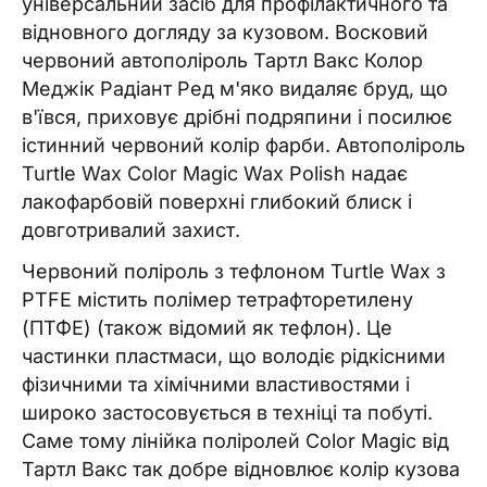
універсальний засіб для профілактичного та
відновного догляду за кузовом. Восковий
червоний автополіроль Тартл Вакс Колор
Меджік Радіант Ред м'яко видаляє бруд, що
в'ївся, приховує дрібні подряпини і посилює
істинний червоний колір фарби. Автополіроль
Turtle Wax Color Magic Wax Polish надає
лакофарбовій поверхні глибокий блиск і
довготривалий захист.
Червоний поліроль з тефлоном Turtle Wax з
PTFE містить полімер тетрафторетилену
(ПТФЕ) (також відомий як тефлон). Це
частинки пластмаси, що володіє рідкісними
фізичними та хімічними властивостями і
широко застосовується в техніці та побуті.
Саме тому лінійка поліролей Color Magic від
Тартл Вакс так добре відновлює колір кузова