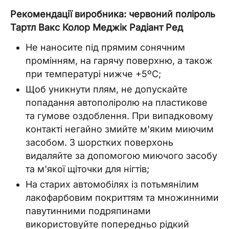
Рекомендації виробника: червоний поліроль
Тартл Вакс Колор Меджік Радіант Ред
Не наносите під прямим сонячним
промінням, на гарячу поверхню, а також
при температурі нижче +5ºC;
Щоб уникнути плям, не допускайте
попадання автополіролю на пластикове
та гумове оздоблення. При випадковому
контакті негайно змийте м'яким миючим
засобом. З шорстких поверхонь
видаляйте за допомогою миючого засобу
та м'якої щіточки для нігтів;
На старих автомобілях із потьмянілим
лакофарбовим покриттям та множинними
павутинними подряпинами
використовуйте попередньо рідкий