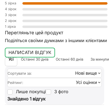
5 зірка
4 зірок
3 зірок
2 зірок
1 зірка
Перегляньте цей продукт
Поділіться своїми думками з іншими клієнтами
НАПИСАТИ ВІДГУК
Усі
Останні 30 днів
Останні 60 днів
За минули
Нові вище
Сортувати за:
Усі оцінки
Рейтинг:
Лише покупці
З фото
Знайдено 1 відгук