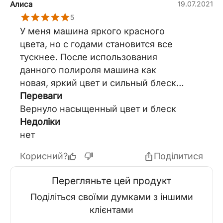
Алиса
19.07.2021
5
У меня машина яркого красного
цвета, но с годами становится все
тускнее. После использования
данного полироля машина как
новая, яркий цвет и сильный блеск,
так же убрало маленькие
Переваги
царапинки.
Вернуло насыщенный цвет и блеск
Недоліки
нет
Корисний?
Поділитися
Перегляньте цей продукт
Поділіться своїми думками з іншими
клієнтами