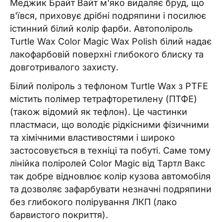
Меджик Брайт Вайт м'яко видаляє бруд, що
в'ївся, приховує дрібні подряпини і посилює
істинний білий колір фарби. Автополіроль
Turtle Wax Color Magic Wax Polish білий надає
лакофарбовій поверхні глибокого блиску та
довготривалого захисту.
Білий поліроль з тефлоном Turtle Wax з PTFE
містить полімер тетрафторетилену (ПТФЕ)
(також відомий як тефлон). Це частинки
пластмаси, що володіє рідкісними фізичними
та хімічними властивостями і широко
застосовується в техніці та побуті. Саме тому
лінійка поліролей Color Magic від Тартл Вакс
так добре відновлює колір кузова автомобіля
та дозволяє зафарбувати незначні подряпини
без глибокого полірування ЛКП (лако
барвистого покриття).