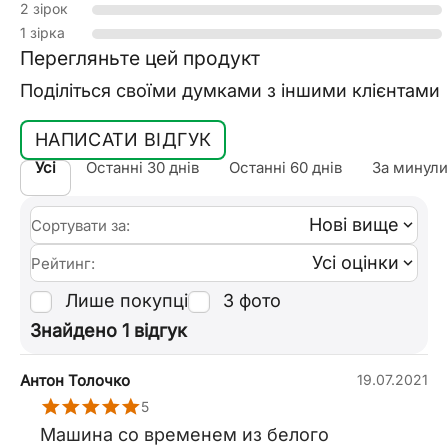
2 зірок
1 зірка
Перегляньте цей продукт
Поділіться своїми думками з іншими клієнтами
НАПИСАТИ ВІДГУК
Усі
Останні 30 днів
Останні 60 днів
За минули
Нові вище
Сортувати за:
Усі оцінки
Рейтинг:
Лише покупці
З фото
Знайдено 1 відгук
Антон Толочко
19.07.2021
5
Машина со временем из белого