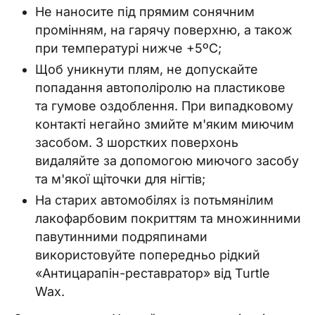
Не наносите під прямим сонячним
промінням, на гарячу поверхню, а також
при температурі нижче +5ºC;
Щоб уникнути плям, не допускайте
попадання автополіролю на пластикове
та гумове оздоблення. При випадковому
контакті негайно змийте м'яким миючим
засобом. З шорстких поверхонь
видаляйте за допомогою миючого засобу
та м'якої щіточки для нігтів;
На старих автомобілях із потьмянілим
лакофарбовим покриттям та множинними
павутинними подряпинами
використовуйте попередньо рідкий
«Антицарапін-реставратор» від Turtle
Wax.