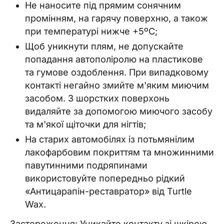
Не наносите під прямим сонячним
промінням, на гарячу поверхню, а також
при температурі нижче +5ºC;
Щоб уникнути плям, не допускайте
попадання автополіролю на пластикове
та гумове оздоблення. При випадковому
контакті негайно змийте м'яким миючим
засобом. З шорстких поверхонь
видаляйте за допомогою миючого засобу
та м'якої щіточки для нігтів;
На старих автомобілях із потьмянілим
лакофарбовим покриттям та множинними
павутинними подряпинами
використовуйте попередньо рідкий
«Антицарапін-реставратор» від Turtle
Wax.
Застереження: Уникайте контакту зі шкірою