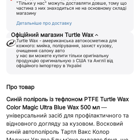
"Тільки у нас" можуть доставляти довше, тому що
частина з них знаходиться не на основному складі
магазину
Детальніше про доставку
Офіційний магазин Turtle Wax
Turtle Wax - американська автокосметика для
кожного: мийка, полірування, захист кузову,
очищення салону авто
у нас ви можете купити тільки оригінальну
продукцію оригинальную з США та Англії від
офіційного імпортеру в Україні
Про товар
Синій поліроль із тефлоном PTFE Turtle Wax
Color Magic Ultra Blue Wax 500 мл
—
універсальний засіб для профілактичного та
відновного догляду за кузовом. Восковий
синій автополіроль Тартл Вакс Колор
Меджик Ультра Блу м'яко видаляє бруд, що