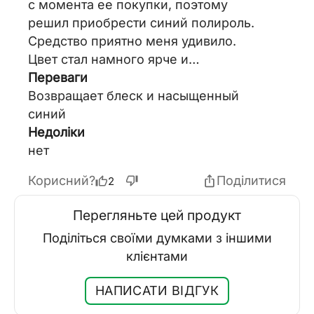
с момента ее покупки, поэтому
решил приобрести синий полироль.
Средство приятно меня удивило.
Цвет стал намного ярче и
насыщеннее, а блеск- как будто
Переваги
новая! Очень доволен. Рекомендую!
Возвращает блеск и насыщенный
синий
Недоліки
нет
Корисний?
Поділитися
2
Перегляньте цей продукт
Поділіться своїми думками з іншими
клієнтами
НАПИСАТИ ВІДГУК