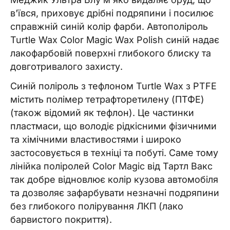
в'ївся, приховує дрібні подряпини і посилює
справжній синій колір фарби. Автополіроль
Turtle Wax Color Magic Wax Polish синій надає
лакофарбовій поверхні глибокого блиску та
довготривалого захисту.
Синій поліроль з тефлоном Turtle Wax з PTFE
містить полімер тетрафторетилену (ПТФЕ)
(також відомий як тефлон). Це частинки
пластмаси, що володіє рідкісними фізичними
та хімічними властивостями і широко
застосовується в техніці та побуті. Саме тому
лінійка поліролей Color Magic від Тартл Вакс
так добре відновлює колір кузова автомобіля
та дозволяє зафарбувати незначні подряпини
без глибокого полірування ЛКП (лако
барвистого покриття).