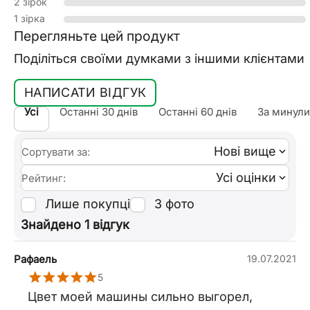
2 зірок
1 зірка
Перегляньте цей продукт
Поділіться своїми думками з іншими клієнтами
НАПИСАТИ ВІДГУК
Усі
Останні 30 днів
Останні 60 днів
За минули
Нові вище
Сортувати за:
Усі оцінки
Рейтинг:
Лише покупці
З фото
Знайдено 1 відгук
Рафаель
19.07.2021
5
Цвет моей машины сильно выгорел,